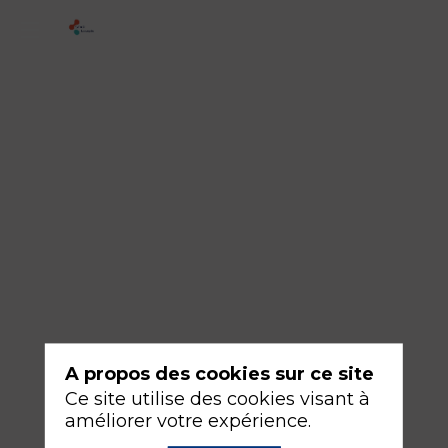
3
-
Quel
monitorage
?
16
sept.
2026
—
16:30
-
A propos des cookies sur ce site
18:00
Ce site utilise des cookies visant à
Amphithéâtre
améliorer votre expérience.
Bleu