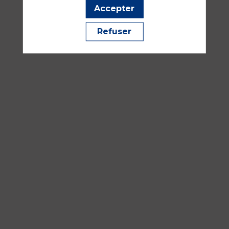
Analgésie, gestion de la douleur, sédation
Accepter
Refuser