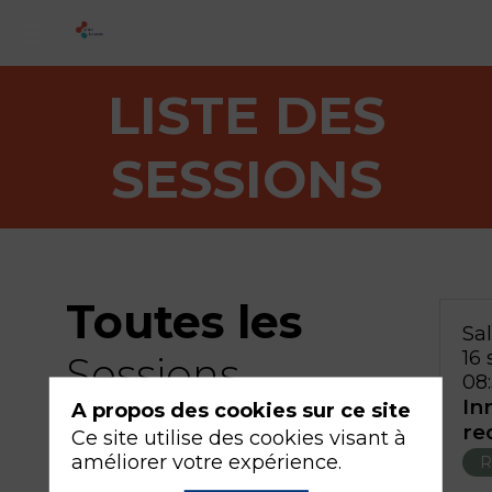
LISTE DES
SESSIONS
Toutes les
Sal
16 
Sessions
08
In
A propos des cookies sur ce site
re
Ce site utilise des cookies visant à
améliorer votre expérience.
R