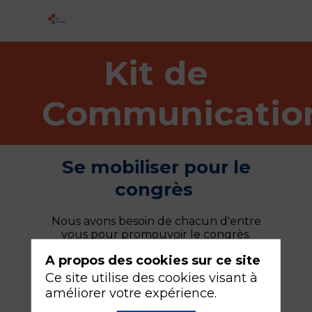
Kit de
Communicatio
Se mobiliser pour le
congrès
Nous avons besoin de chacun d'entre
vous pour promouvoir le congrès.
Retrouvez ci-dessous différents moyens
A propos des cookies sur ce site
pour nous aider à faire parler du
congrès !
Ce site utilise des cookies visant à
améliorer votre expérience.
Téléchargez le kit de