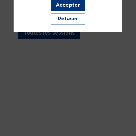
les sessions présentées par
Accepter
cet orateur pour ne manquer
aucune de ses interventions.
Refuser
Toutes les sessions