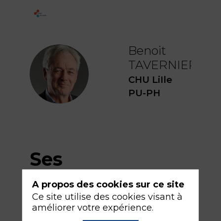
Benoit
TAVERNIER
BT
CHU LiIle
PU-PH
Ses
sessions
A propos des cookies sur ce site
Ce site utilise des cookies visant à
améliorer votre expérience.
Retrouvez la liste de toutes