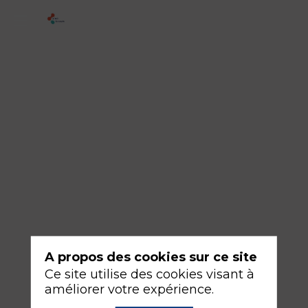
3
-
Prise
en
charge
après
chirurgie
de
Damage
control
A propos des cookies sur ce site
17
Ce site utilise des cookies visant à
sept.
améliorer votre expérience.
2026