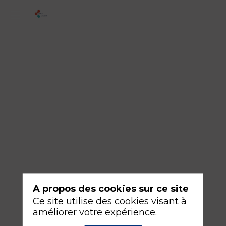
3
-
Prise
en
charge
après
chirurgie
de
Damage
control
A propos des cookies sur ce site
17
Ce site utilise des cookies visant à
sept.
améliorer votre expérience.
2026