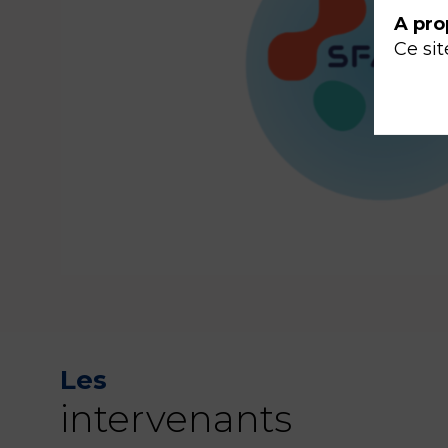
A pro
Ce sit
Les
intervenants