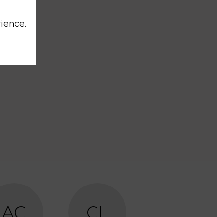
rience.
AC
CL