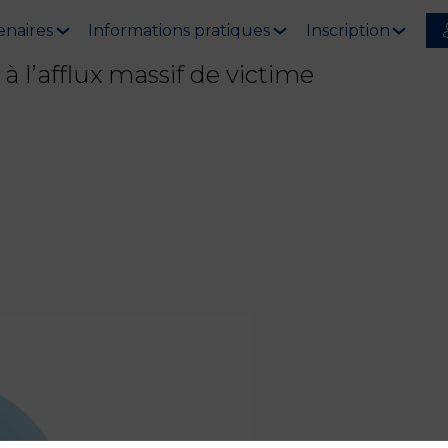
enaires
Informations pratiques
Inscription
à l’afflux massif de victime