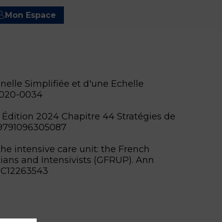
Mon Espace
elle Simplifiée et d'une Echelle
 0020-0034
e. Édition 2024 Chapitre 44 Stratégies de
: 9791096305087
the intensive care unit: the French
ians and Intensivists (GFRUP). Ann
PMC12263543