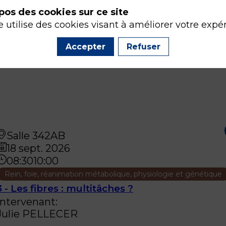
pos des cookies sur ce site
e utilise des cookies visant à améliorer votre expé
Accepter
Refuser
Salle 342AB
18 sept. 2026
08:30
10:00
Rein, foie, réanimation métabolique, physiologie et génétique
3 - Les fibres : multitâches ?
Intervenant
:
Julie
PELLECER