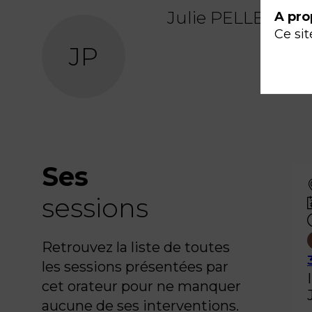
Julie
PELLECER
A pro
Ce sit
JP
Ses
sessions
Retrouvez la liste de toutes
les sessions présentées par
cet orateur pour ne manquer
aucune de ses interventions.