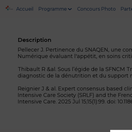
Accueil
Programme
Concours Photo
Part
Description
Pellecer J. Pertinence du SNAQEN, une comb
Numérique évaluant l'appétit, en soins cri
Thibault R &al. Sous l’égide de la SFNCM Tra
diagnostic de la dénutrition et du support
Reignier J & al. Expert consensus based clin
Intensive Care Society (SRLF) and the Fre
Intensive Care. 2025 Jul 15;15(1):99. doi: 