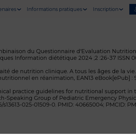
enaires
Informations pratiques
Inscription
inaison du Questionnaire d'Evaluation Nutritionn
tiques Information diététique 2024 ;2 :26-37 ISSN
ité de nutrition clinique. A tous les âges de la vi
 nutritionnel en réanimation, EAN13 eBook[ePub] 
ical practice guidelines for nutritional support in 
nch-Speaking Group of Pediatric Emergency Physic
10.1186/s13613-025-01509-0. PMID: 40665004; PMCID: 