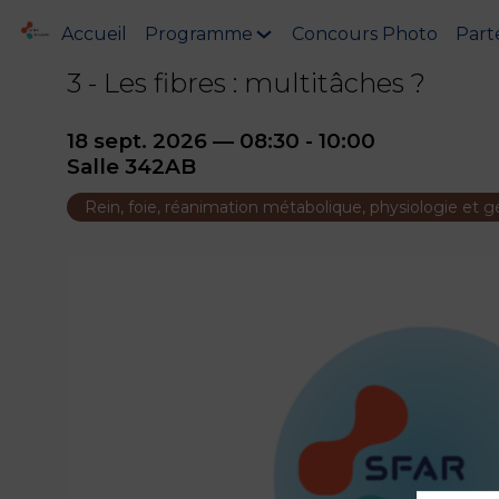
Accueil
Programme
Concours Photo
Part
3 - Les fibres : multitâches ?
18 sept. 2026
—
08:30
-
10:00
Salle 342AB
Rein, foie, réanimation métabolique, physiologie et 