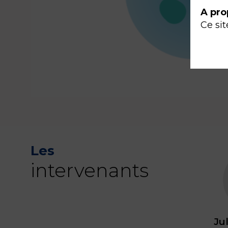
A pro
Ce sit
Les
intervenants
Jul