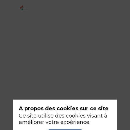
1
-
Architecture
de
la
chambre
16
sept.
2026
—
16:30
A propos des cookies sur ce site
-
Ce site utilise des cookies visant à
18:00
améliorer votre expérience.
Amphithéâtre