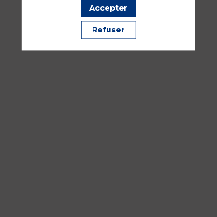
Bordeaux
Accepter
Ethique, médico-légal, prélèvement multi organes
Refuser