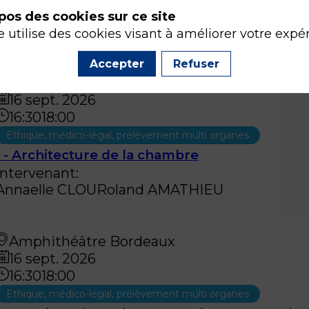
Intervenant
:
pos des cookies sur ce site
Bernard
ALLAOUCHICHE
Laure
SOULIER
Rola
e utilise des cookies visant à améliorer votre expé
Accepter
Refuser
Amphithéâtre Bordeaux
16 sept. 2026
16:30
18:00
Ethique, médico-légal, prélèvement multi organes
1 - Architecture de la chambre
Intervenant
:
Annaelle
CLOU
Roland
AMATHIEU
Amphithéâtre Bordeaux
16 sept. 2026
16:30
18:00
Ethique, médico-légal, prélèvement multi organes