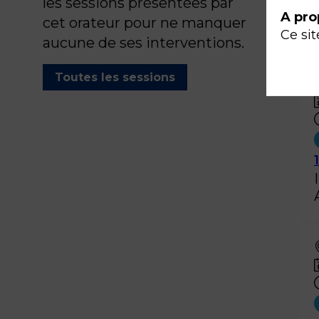
les sessions présentées par
A pro
cet orateur pour ne manquer
Ce sit
aucune de ses interventions.
Toutes les sessions