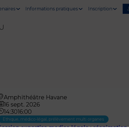
enaires
Informations pratiques
Inscription
U
Amphithéâtre Havane
16 sept. 2026
14:30
16:00
Ethique, médico-légal, prélèvement multi organes
Session expertise medico légale : réanimation