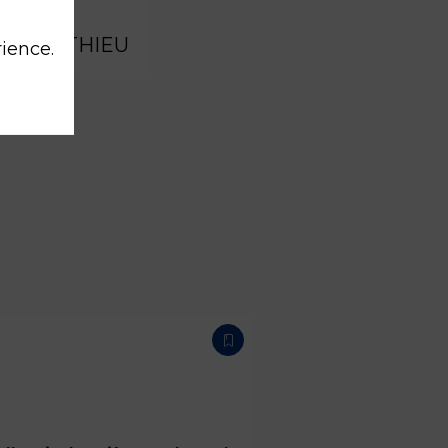
nd
AMATHIEU
rience.