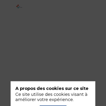
ATELIER
-
N°15Bis
-
Echographie
trans
oesophagienne
18
sept.
2026
—
A propos des cookies sur ce site
14:30
Ce site utilise des cookies visant à
-
améliorer votre expérience.
16:00