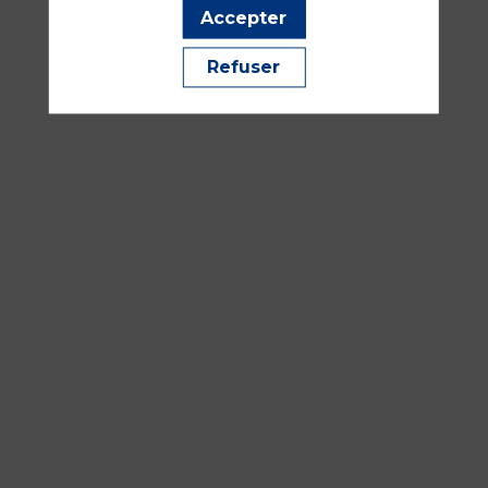
Atelier
Accepter
A4
Refuser
Réanimation