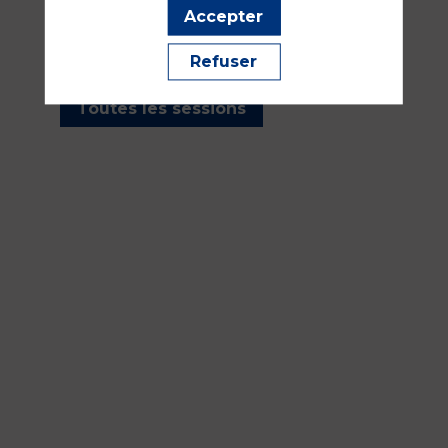
les sessions présentées par
Accepter
cet orateur pour ne manquer
aucune de ses interventions.
Refuser
Toutes les sessions