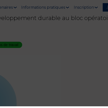
enaires
Informations pratiques
Inscription
éveloppement durable au bloc opératoi
 de travail