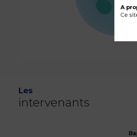
A pro
Ce sit
Les
intervenants
Ba