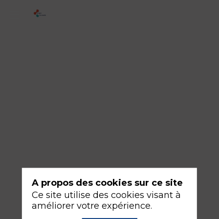
2
-
Élimination
des
seringues
de
propofol
dans
les
blocs
opératoires
A propos des cookies sur ce site
bretons
Ce site utilise des cookies visant à
améliorer votre expérience.
16