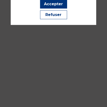
Accepter
sept.
2026
Refuser
—
16:30
-
18:00
Salle
353
Développement durable et qualité de vie et conditions de 