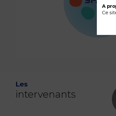
A pro
Ce sit
Les
intervenants