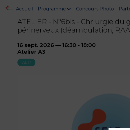
Accueil
Programme
Concours Photo
Part
ATELIER - N°6bis - Chriurgie du g
périnerveux (déambulation, RA
16 sept. 2026
—
16:30
-
18:00
Atelier A3
ALR