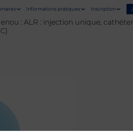
enaires
Informations pratiques
Inscription
enou : ALR : injection unique, cathéte
AC)