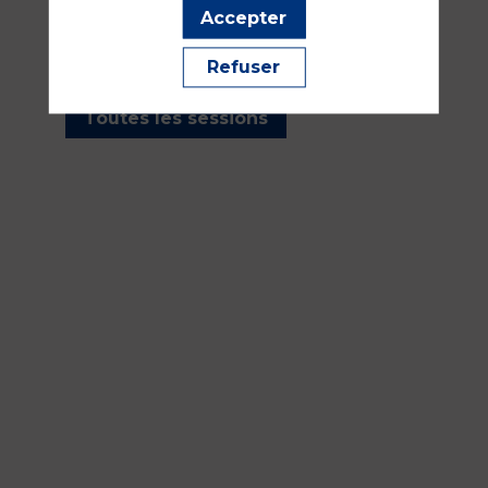
les sessions présentées par
Accepter
cet orateur pour ne manquer
aucune de ses interventions.
Refuser
Toutes les sessions