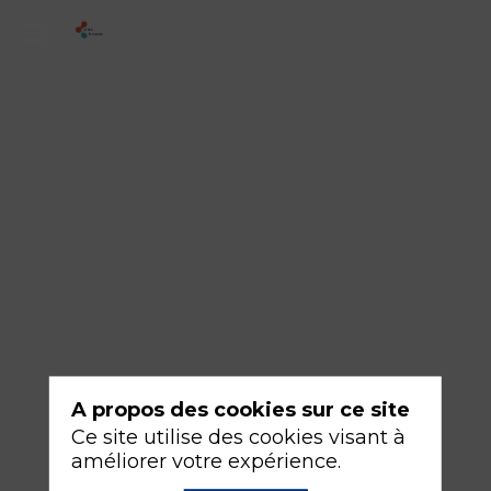
IDE
&
IADE
-
Se
lancer
dans
la
recherche
Modérateurs
A propos des cookies sur ce site
Isabelle
Ce site utilise des cookies visant à
GABORIAU
améliorer votre expérience.
&