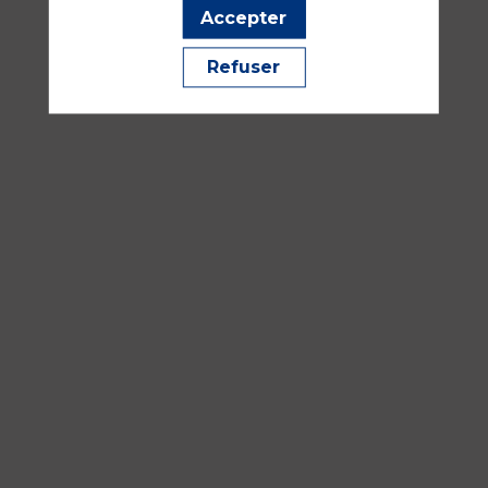
Nathalie
Accepter
DEMAURE
Refuser
18
sept.
2026
—
14:30
-
16:00
Salle
252AB
Recherche