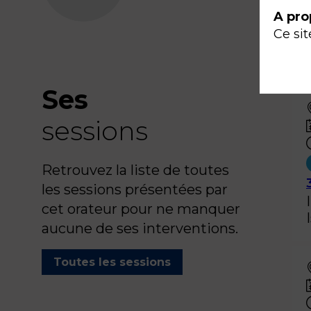
A pro
Ce sit
Ses
sessions
Retrouvez la liste de toutes
les sessions présentées par
cet orateur pour ne manquer
aucune de ses interventions.
Toutes les sessions