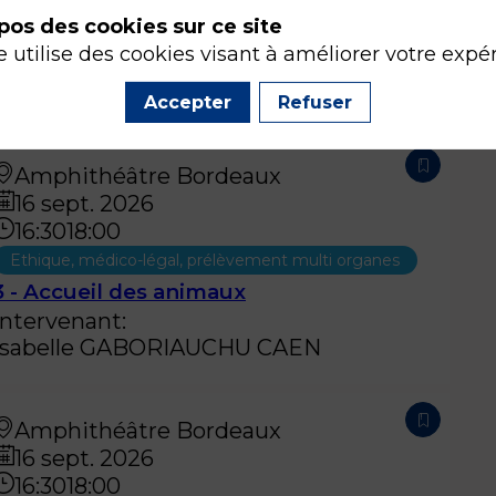
pos des cookies sur ce site
e utilise des cookies visant à améliorer votre expé
Accepter
Refuser
Amphithéâtre Bordeaux
16 sept. 2026
16:30
18:00
Ethique, médico-légal, prélèvement multi organes
3 - Accueil des animaux
Intervenant
:
Isabelle
GABORIAU
CHU CAEN
Amphithéâtre Bordeaux
16 sept. 2026
16:30
18:00