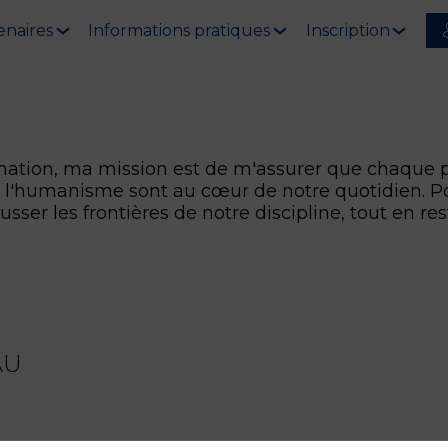
enaires
Informations pratiques
Inscription
ation, ma mission est de m'assurer que chaque pa
 et l'humanisme sont au cœur de notre quotidien. 
ousser les frontières de notre discipline, tout en r
AU