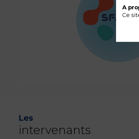
A pro
Ce sit
Les
intervenants