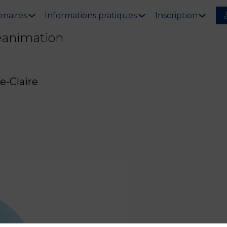
enaires
Informations pratiques
Inscription
éanimation
-Claire