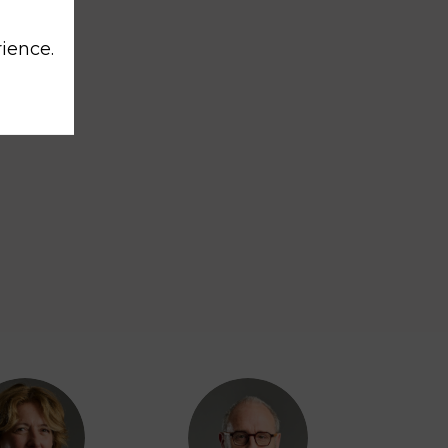
rience.
ACL
LM