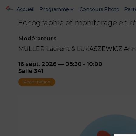
Accueil
Programme
Concours Photo
Part
Echographie et monitorage en r
Modérateurs
MULLER Laurent & LUKASZEWICZ Anne
16 sept. 2026
—
08:30
-
10:00
Salle 341
Réanimation