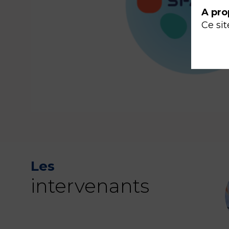
A pro
Ce sit
Les
intervenants