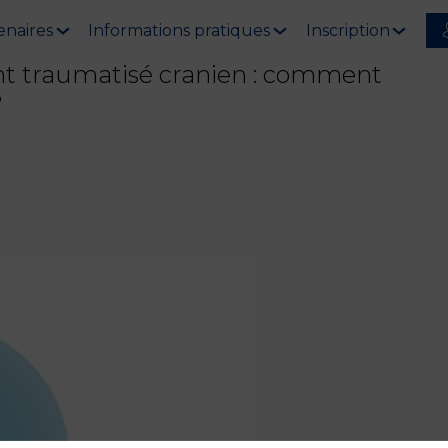
enaires
Informations pratiques
Inscription
ent traumatisé cranien : comment
?