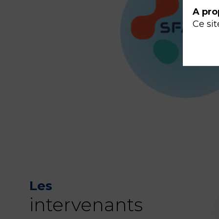
A pro
Ce sit
Les
intervenants