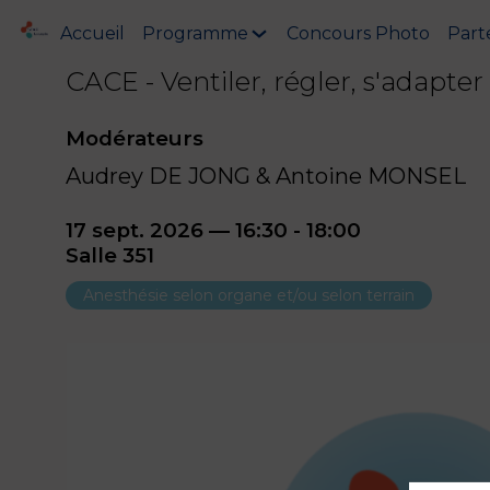
Accueil
Programme
Concours Photo
Part
CACE - Ventiler, régler, s'adapter
Modérateurs
Audrey DE JONG & Antoine MONSEL
17 sept. 2026
—
16:30
-
18:00
Salle 351
Anesthésie selon organe et/ou selon terrain