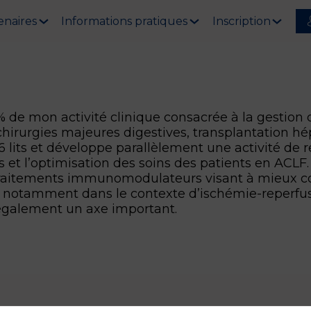
enaires
Informations pratiques
Inscription
 de mon activité clinique consacrée à la gestion d
chirurgies majeures digestives, transplantation hép
6 lits et développe parallèlement une activité de 
s et l’optimisation des soins des patients en ACLF
traitements immunomodulateurs visant à mieux co
, notamment dans le contexte d’ischémie-reperfus
également un axe important.