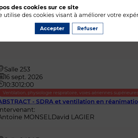
pos des cookies sur ce site
e utilise des cookies visant à améliorer votre expé
Accepter
Refuser
Salle 253
16 sept. 2026
10:30
12:00
Ventilation, physiologie respiratoire, voies aériennes supérieure
ABSTRACT - SDRA et ventilation en réanimati
Intervenant
:
Antoine
MONSEL
David
LAGIER