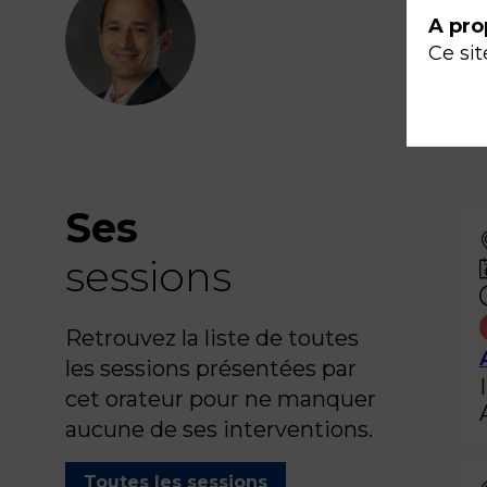
A pro
AM
Ce sit
Ses
sessions
Retrouvez la liste de toutes
les sessions présentées par
cet orateur pour ne manquer
aucune de ses interventions.
Toutes les sessions