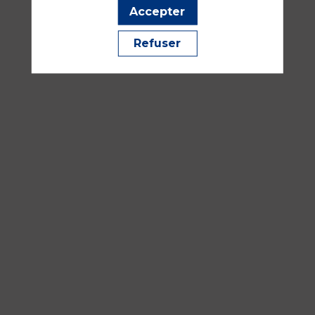
Amphithéâtre
Accepter
Bordeaux
Refuser
Anesthésie selon organe et/ou selon terrain