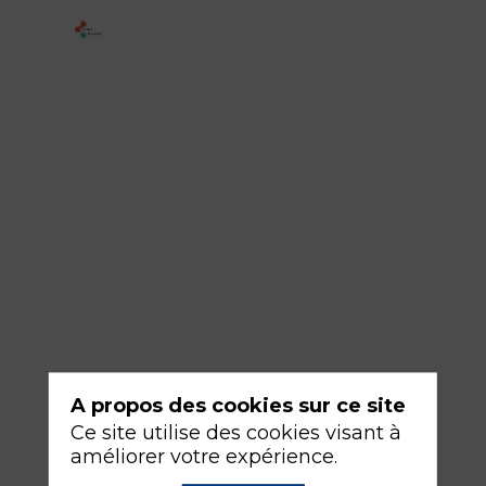
3
-
Préparation
préopératoire
du
patient
critique.
17
sept.
2026
—
A propos des cookies sur ce site
08:30
Ce site utilise des cookies visant à
-
améliorer votre expérience.
10:00