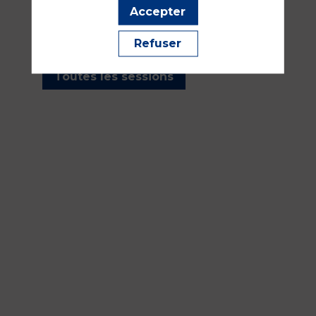
les sessions présentées par
Accepter
cet orateur pour ne manquer
aucune de ses interventions.
Refuser
Toutes les sessions