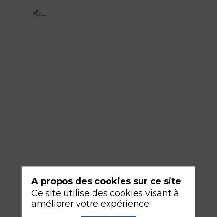
IDE
-
Ethique
en
réanimation
:
un
travail
d'équipe
Modérateurs
A propos des cookies sur ce site
Lucas
Ce site utilise des cookies visant à
MARTIN
améliorer votre expérience.
&