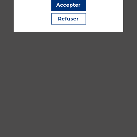
Sylvaine
Accepter
ROBIN
Refuser
17
sept.
2026
—
16:30
-
18:00
Arlequin
Ethique, médico-légal, prélèvement multi organes