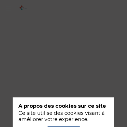
2
-
Remimazolam
18
sept.
2026
—
10:30
-
12:00
Salle
251
A propos des cookies sur ce site
Ce site utilise des cookies visant à
Anesthésie selon organe et/ou selon terrain
améliorer votre expérience.