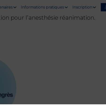
enaires
Informations pratiques
Inscription
tion pour l’anesthésie réanimation.