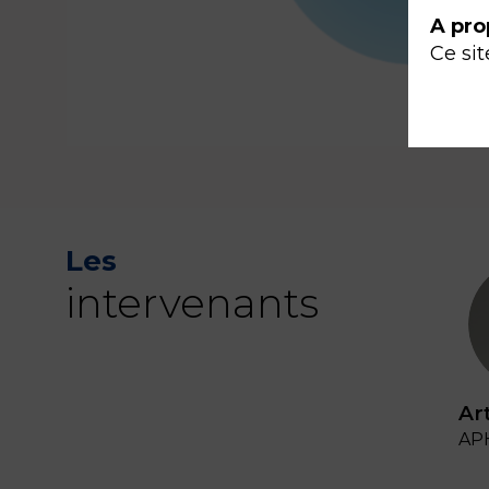
A pro
Ce sit
Les
intervenants
Ar
AP