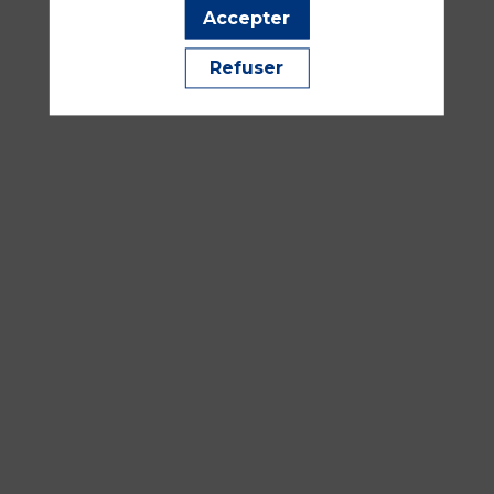
—
Accepter
16:30
-
Refuser
18:00
Salle
252AB