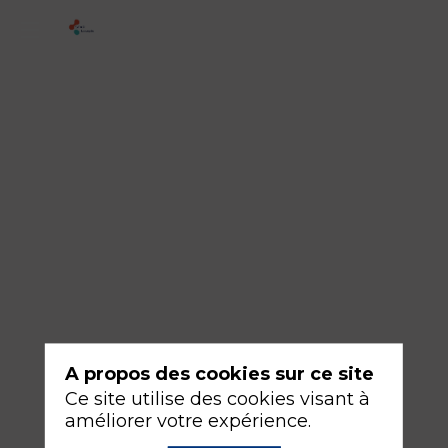
1
-
Consultation
d'anesthésie
ou
consultation
de
médecine
péri-
opératoire
A propos des cookies sur ce site
17
Ce site utilise des cookies visant à
sept.
améliorer votre expérience.
2026