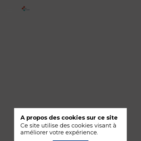
1
-
Capno
and
co
:
tips
and
tricks
18
A propos des cookies sur ce site
sept.
Ce site utilise des cookies visant à
2026
améliorer votre expérience.
—