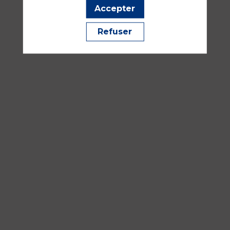
Bleu
Accepter
Anesthésie, cœur, vaisseaux, thorax et hémodynamique
Refuser