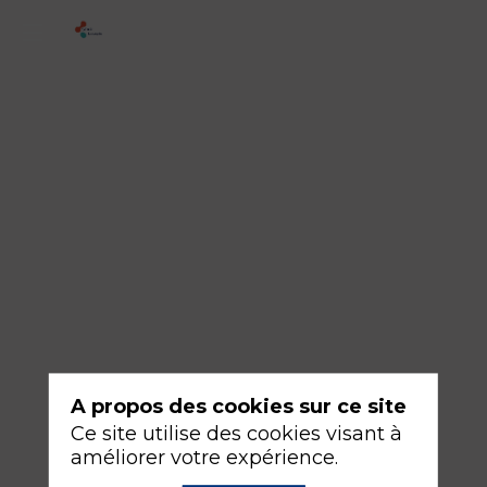
2
-
Une
dysfonction
systolique
gauche
18
sept.
2026
—
16:30
A propos des cookies sur ce site
-
Ce site utilise des cookies visant à
18:00
améliorer votre expérience.
Amphithéâtre