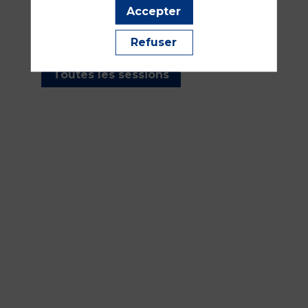
les sessions présentées par
Accepter
cet orateur pour ne manquer
aucune de ses interventions.
Refuser
Toutes les sessions