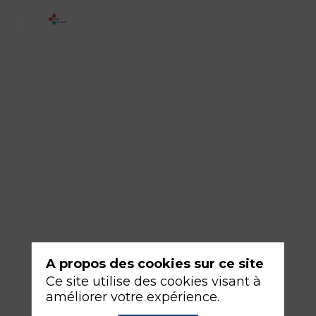
Traumatologie
pédiatrique
Modérateurs
Jean-
Noel
EVAIN
&
Jonathan
CHARBIT
16
A propos des cookies sur ce site
sept.
Ce site utilise des cookies visant à
2026
améliorer votre expérience.
—