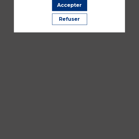
16:30
Accepter
-
18:00
Refuser
Salle
352A
Pédiatrie
Traumatologie, urgences et SSE