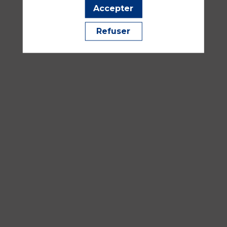
—
Accepter
16:30
-
Refuser
18:00
Salle
352A
Pédiatrie
Traumatologie, urgences et SSE