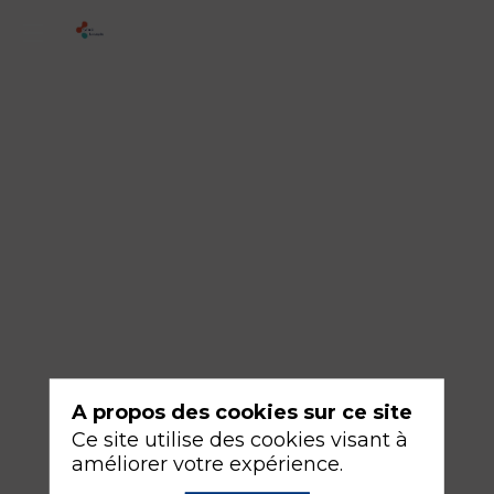
2
-
Comment
je
déchoque
un
enfant
traumatisé
sévère
?
A propos des cookies sur ce site
16
Ce site utilise des cookies visant à
sept.
améliorer votre expérience.
2026