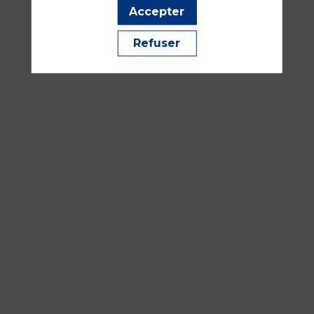
08:30
Accepter
-
10:00
Refuser
Amphithéâtre
Havane