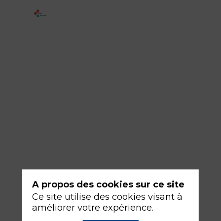
1
-
Antibioprophylaxie
en
chirurgie
et
médecine
interventionnelle
pédiatrique
16
A propos des cookies sur ce site
sept.
Ce site utilise des cookies visant à
2026
améliorer votre expérience.
—