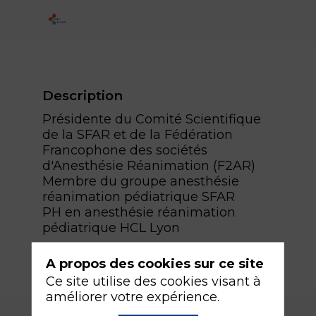
Description
Présidente du Comité Scientifique
de la SFAR et de la Fédération
Francophone des sociétés
d'Anesthésie Réanimation (F2AR)
Membre du groupe anesthésie
réanimation pédiatrique SFAR
PH en anesthésie réanimation
pédiatrique HCL Lyon
A propos des cookies sur ce site
Ce site utilise des cookies visant à
améliorer votre expérience.