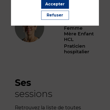
Mathilde
Accepter
DE
QUEIROZ
Refuser
Hôpital
MDQ
Femme
Mère Enfant
HCL
Praticien
hospitalier
Ses
sessions
Retrouvez la liste de toutes