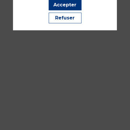
353
Accepter
Matériel, IA et biomédical
Refuser