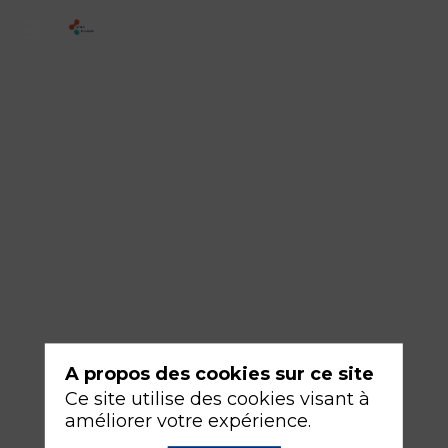
6
-
Pour
la
recherche
bibliographique
18
sept.
2026
—
16:30
A propos des cookies sur ce site
-
Ce site utilise des cookies visant à
18:00
améliorer votre expérience.
Salle