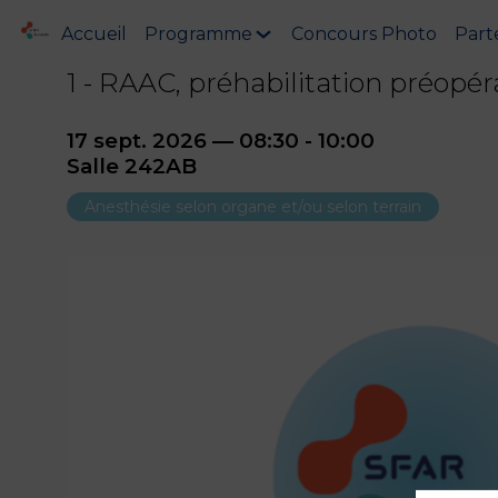
Accueil
Programme
Concours Photo
Part
1 - RAAC, préhabilitation préopér
17 sept. 2026
—
08:30
-
10:00
Salle 242AB
Anesthésie selon organe et/ou selon terrain