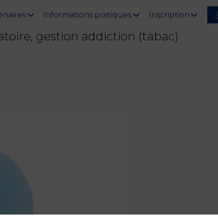
enaires
Informations pratiques
Inscription
atoire, gestion addiction (tabac)