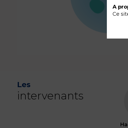
A pro
Ce sit
Les
intervenants
Ha