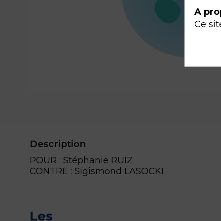
A pro
Ce sit
Description
POUR : Stéphanie RUIZ
CONTRE : Sigismond LASOCKI
Les