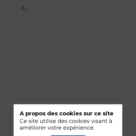
Symposium
-
AGUETTANT
-
Prêt-
à-
l’emploi
:
Plaidoyer
à
deux
A propos des cookies sur ce site
blouses.
Ce site utilise des cookies visant à
Un
améliorer votre expérience.