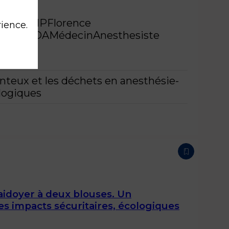
ONS
APHP
Florence
rience.
'ARANDA
Médecin
Anesthesiste
teux et les déchets en anesthésie-
logiques
idoyer à deux blouses. Un
es impacts sécuritaires, écologiques