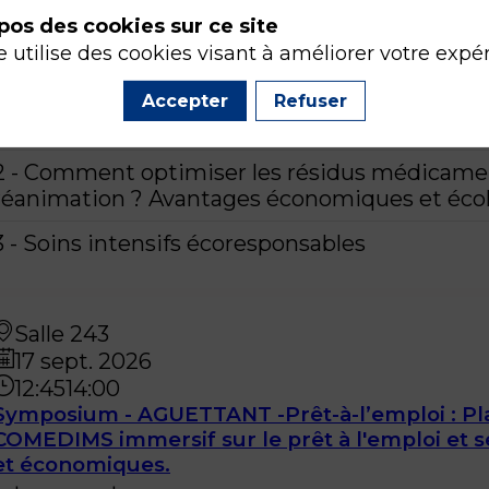
Intervenant
:
pos des cookies sur ce site
Charlotte
MARTIN
CHU Toulouse
Stéphanie
P
e utilise des cookies visant à améliorer votre expé
LALLEMANT
Laurent
ZIELESKIEWICZ
Erwan
D
Accepter
Refuser
1 - Faut-il arrêter les halogénés en 2026 ?
2 - Comment optimiser les résidus médicamen
réanimation ? Avantages économiques et éco
3 - Soins intensifs écoresponsables
Salle 243
17 sept. 2026
12:45
14:00
Symposium - AGUETTANT -Prêt-à-l’emploi : Pla
COMEDIMS immersif sur le prêt à l'emploi et s
et économiques.