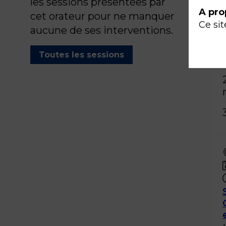
les sessions présentées par
A pro
cet orateur pour ne manquer
Ce sit
aucune de ses interventions.
Toutes les sessions