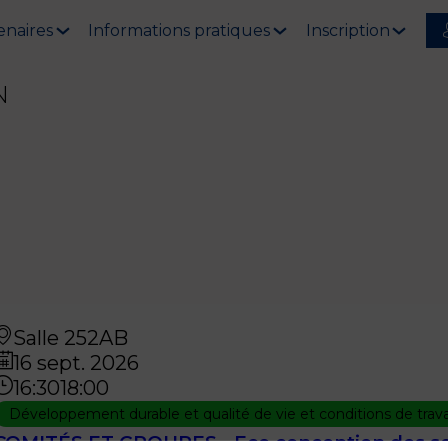
enaires
Informations pratiques
Inscription
N
Salle 252AB
16 sept. 2026
16:30
18:00
Développement durable et qualité de vie et conditions de trava
COMITÉS ET GROUPES - Eco conception des so