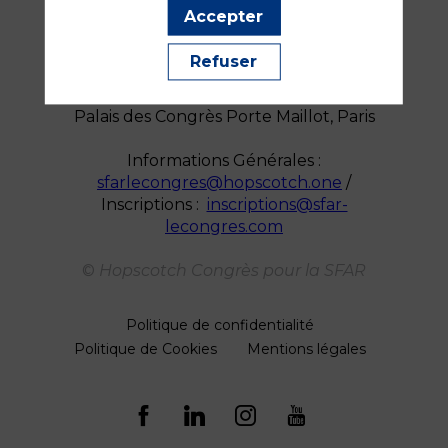
Accepter
Refuser
SFAR LE CONGRES 2026
16 au 18 septembre
Palais des Congrès Porte Maillot, Paris
Informations Générales :
sfarlecongres@hopscotch.one
/
Inscriptions :
inscriptions@sfar-
lecongres.com
©
Hopscotch Congrès pour la SFAR
Politique de confidentialité
Politique de Cookies
Mentions légales