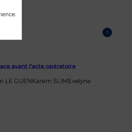
rience.
ace avant l'acte opératoire
n
LE GUEN
Karem
SLIM
Evelyne