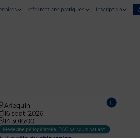
enaires
Informations pratiques
Inscription
Arlequin
16 sept. 2026
14:30
16:00
Médecine périopératoire, RAC parcours patient
2 - Le rôle du chirurgien