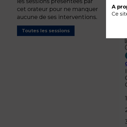
les sessions présentées par
A pro
cet orateur pour ne manquer
Ce sit
aucune de ses interventions.
Toutes les sessions