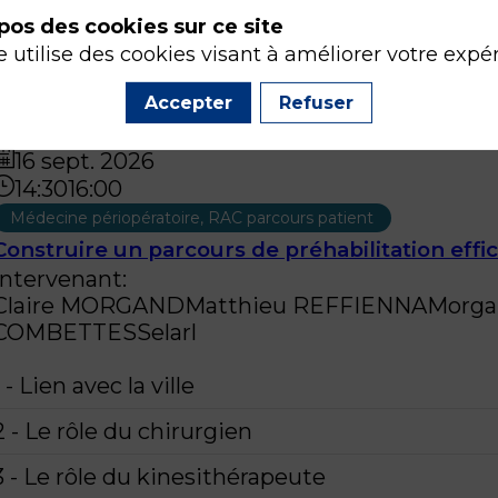
Intervenant
:
pos des cookies sur ce site
Karem
SLIM
e utilise des cookies visant à améliorer votre expé
Accepter
Refuser
Arlequin
16 sept. 2026
14:30
16:00
Médecine périopératoire, RAC parcours patient
Construire un parcours de préhabilitation effic
Intervenant
:
Claire
MORGAND
Matthieu
REFFIENNA
Morga
COMBETTES
Selarl
1 - Lien avec la ville
2 - Le rôle du chirurgien
3 - Le rôle du kinesithérapeute