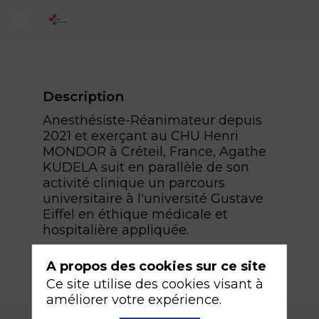
Description
Anesthésiste-Réanimateur depuis
2021 et exerçant au CHU Henri
MONDOR à Créteil, France, Agathe
KUDELA suit en parallèle de son
activité clinique un parcours
universitaire à l'université Gustave
Eiffel en éthique médicale et
hospitalière appliquée.
A propos des cookies sur ce site
Ce site utilise des cookies visant à
améliorer votre expérience.