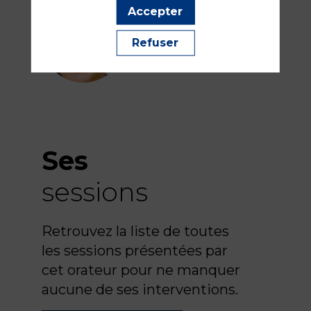
Accepter
Agathe
AK
Refuser
KUDELA
Ses
sessions
Retrouvez la liste de toutes
les sessions présentées par
!
cet orateur pour ne manquer
aucune de ses interventions.