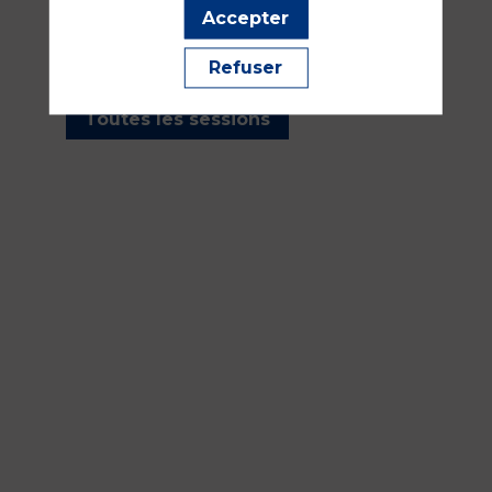
les sessions présentées par
Accepter
cet orateur pour ne manquer
aucune de ses interventions.
Refuser
Toutes les sessions