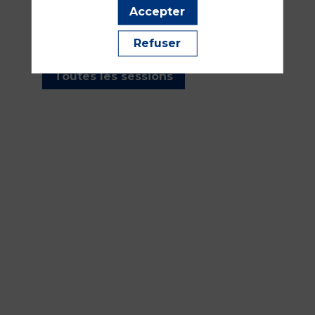
les sessions présentées par
Accepter
cet orateur pour ne manquer
aucune de ses interventions.
Refuser
Toutes les sessions