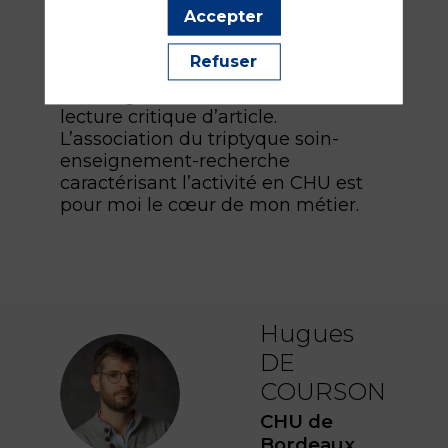
me permet de mener une activité
Accepter
de recheche clinique dans la
thématique de la neuro-
Refuser
réanimation et des activités
d’enseignement notamment en
lecture critique d’article.
L’association du triptyque soin-
enseignement-recherche
caractérisant l’activité en CHU est
pour moi le cœur de mon métier.
Hugues
DE
HDC
COURSON
CHU de
Bordeaux