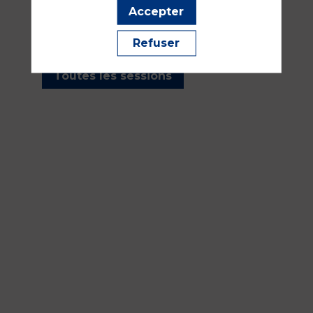
les sessions présentées par
Accepter
cet orateur pour ne manquer
aucune de ses interventions.
Refuser
Toutes les sessions