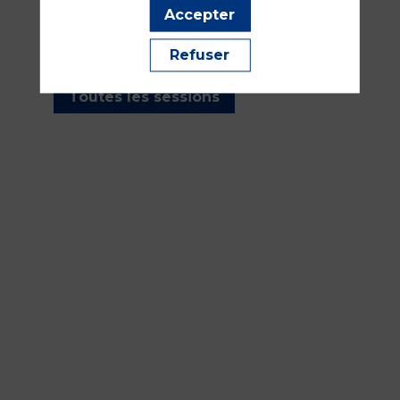
les sessions présentées par
Accepter
cet orateur pour ne manquer
aucune de ses interventions.
Refuser
Toutes les sessions