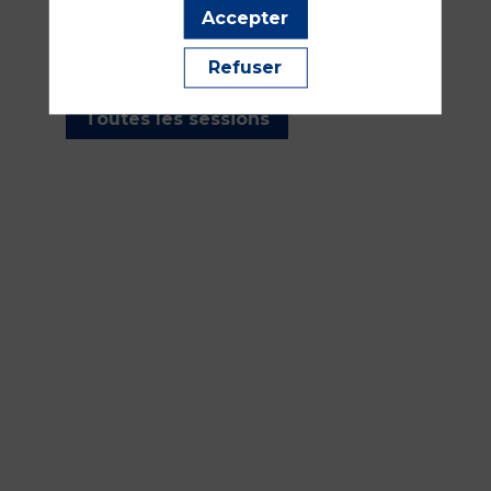
les sessions présentées par
Accepter
cet orateur pour ne manquer
aucune de ses interventions.
Refuser
Toutes les sessions